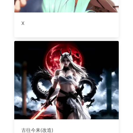
X
古往今来(改造)