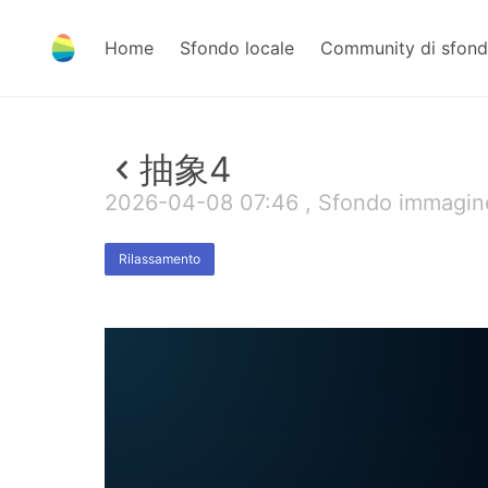
Home
Sfondo locale
Community di sfond
抽象4
2026-04-08 07:46 , Sfondo immagine
Rilassamento