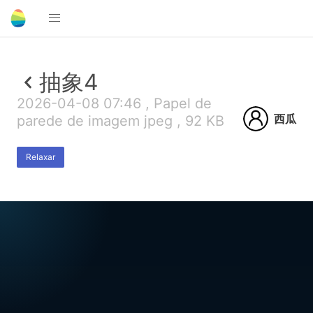
抽象4
2026-04-08 07:46 , Papel de
西瓜
parede de imagem jpeg , 92 KB
Relaxar