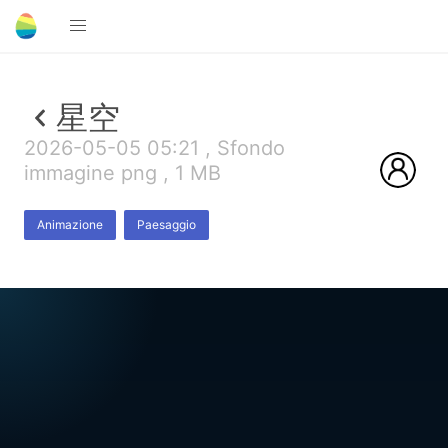
星空
2026-05-05 05:21 , Sfondo
immagine png , 1 MB
Animazione
Paesaggio