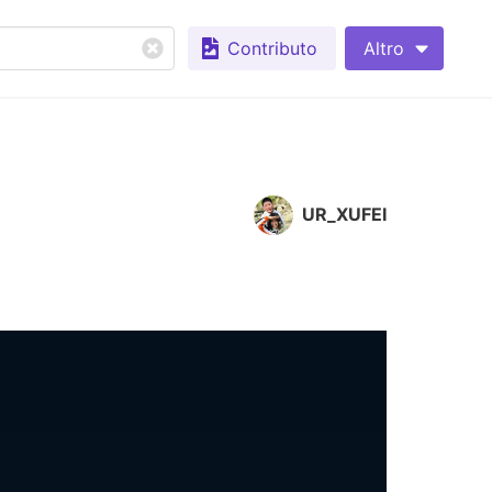
Contributo
Altro
UR_XUFEI