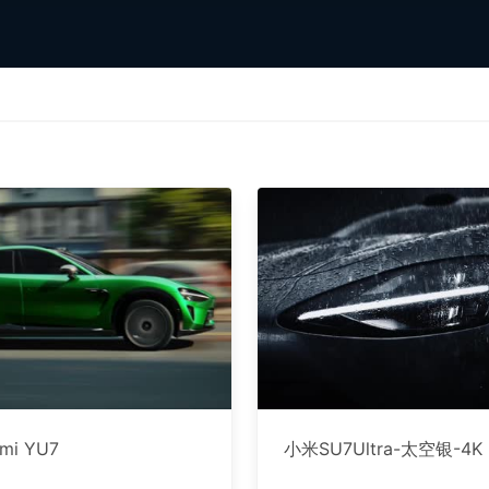
omi YU7
小米SU7Ultra-太空银-4K