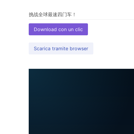
Download con un clic
Scarica tramite browser