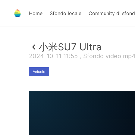
Home
Sfondo locale
Community di sfond
小米SU7 Ultra
2024-10-11 11:55 , Sfondo video mp
Veicolo