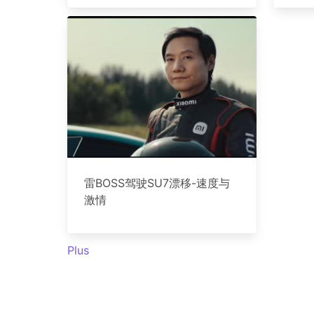
雷BOSS驾驶SU7漂移-速度与
激情
Plus