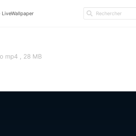
LiveWallpaper
eo mp4 , 28 MB