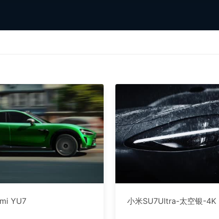
omi YU7
小米SU7Ultra-太空银-4K