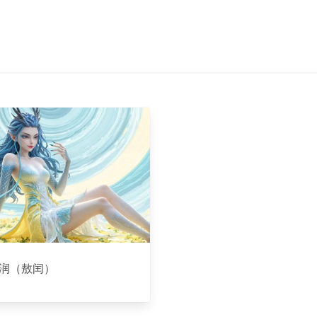
润（敖闰）