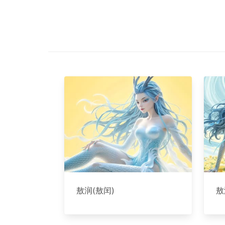
敖润(敖闰)
敖