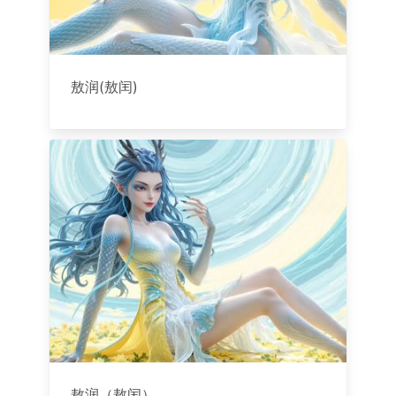
敖润(敖闰)
敖润（敖闰）