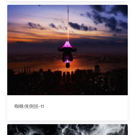
蜘蛛侠倒挂-tt