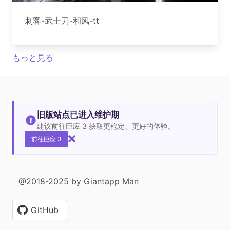
刺客-武士刀-和风-tt
もっと見る
旧版站点已进入维护期
建议前往巨应 3 获取更稳定、更好的体验。
前往巨应 3
@2018-2025 by Giantapp Man
GitHub