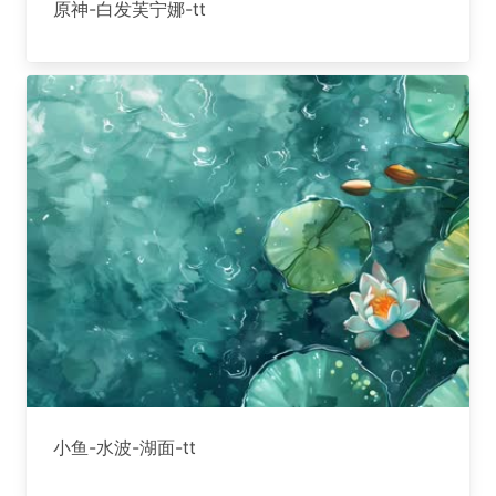
原神-白发芙宁娜-tt
小鱼-水波-湖面-tt