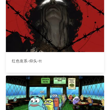
红色丧系-仰头-tt