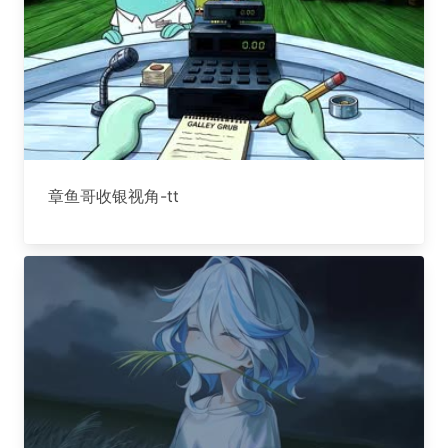
章鱼哥收银视角-tt