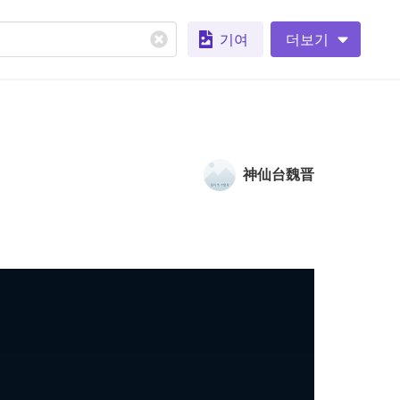
기여
더보기
神仙台魏晋