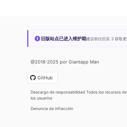
旧版站点已进入维护期
建议前往巨应 3 获取
@2018-2025 por Giantapp Man
GitHub
Descargo de responsabilidad Todos los recursos de 
los usuarios
Denuncia de infracción