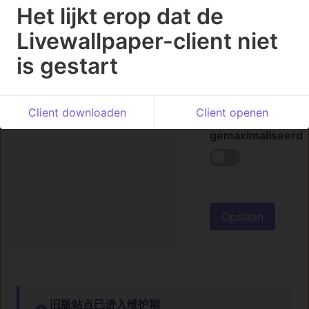
Pauzeer of
Het lijkt erop dat de
stop de
Livewallpaper-client niet
achtergrond
van alle
is gestart
schermen
wanneer
het venster
Client downloaden
Client openen
is
gemaximaliseerd
Opslaan
旧版站点已进入维护期