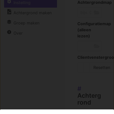
Achtergrondmap
Instelling
Achtergrond maken
Groep maken
Configuratiemap
(alleen
Over
lezen)
Clientvenstergroo
Resetten
#
Achterg
rond