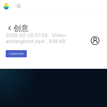
创意
2026-02-28 07:06 , Video-
achtergrond mp4 , 839 KB
Creativiteit