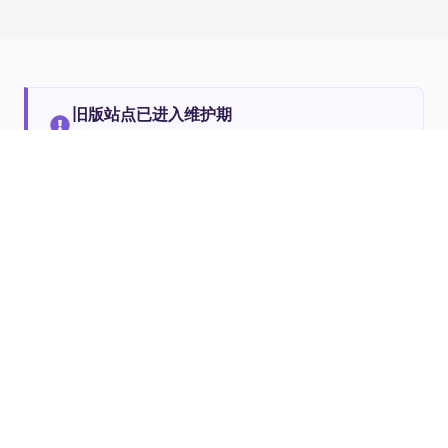
旧版站点已进入维护期
建议前往巨应 3 获取更稳定、更好的体验。
前往巨应 3
@2018-2025 door Giantapp Man
GitHub
Disclaimer Alle bronnen op deze site zijn geüpload door
gebruikers
Schending klagen