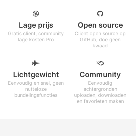
Lage prijs
Open source
Gratis client, community
Client open source op
lage kosten Pro
GitHub, doe geen
kwaad
Lichtgewicht
Community
Eenvoudig en snel, geen
Eenvoudig
nutteloze
achtergronden
bundelingsfuncties
uploaden, downloaden
en favorieten maken