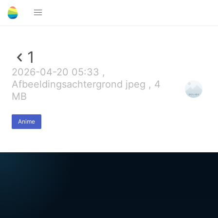
1
2026-04-20 05:33 ,
Afbeeldingsachtergrond jpeg , 4
MB
Anime