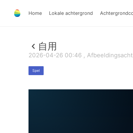
Home
Lokale achtergrond
Achtergrondc
自用
2026-04-26 00:46 , Afbeeldingsacht
Spel