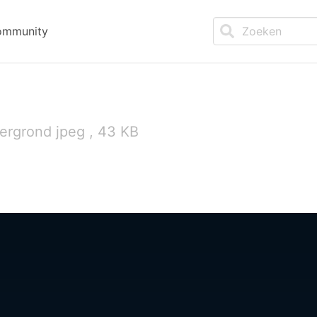
ommunity
ergrond jpeg , 43 KB