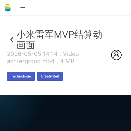
小米雷军MVP结算动
画面
2026-05-05 14:14 , Video-
achtergrond mp4 , 4 MB
Technologie
Creativiteit