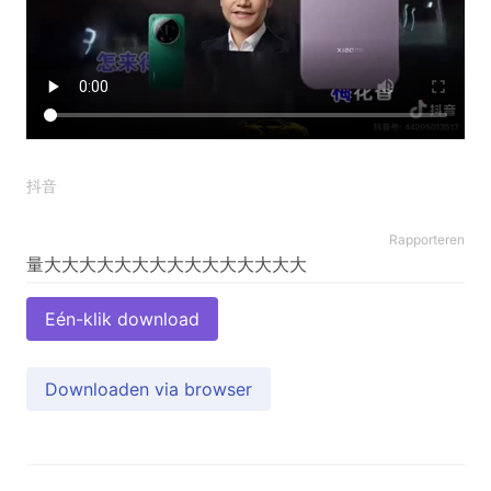
抖音
Rapporteren
Eén-klik download
Downloaden via browser