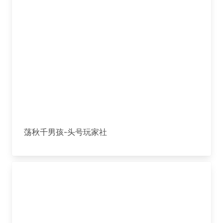
荡秋千男孩-头号玩家社