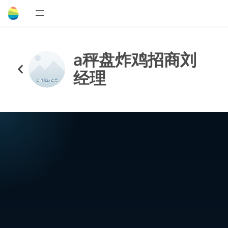
a秤盘炸鸡招商刘
经理