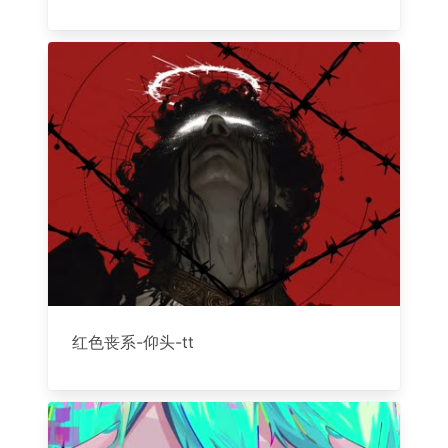
红色丧系-仰头-tt