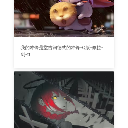
我的冲锋是堂吉诃德式的冲锋-Q版-佩拉-
剑-tt