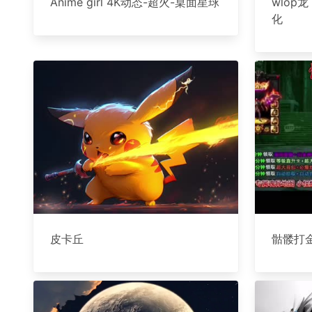
Anime girl 4K动态-超火-桌面星球
wlop
化
皮卡丘
骷髅打