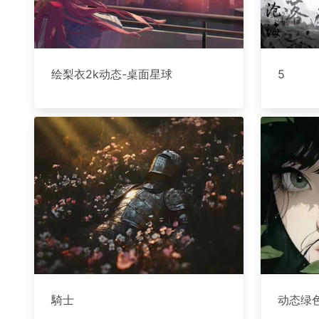
绘梨衣2k动态-桌面星球
5
騎士
动态绿