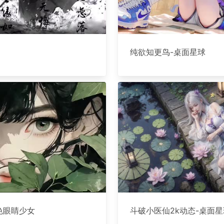
纯欲知更鸟-桌面星球
色眼睛少女
斗破小医仙2k动态-桌面星