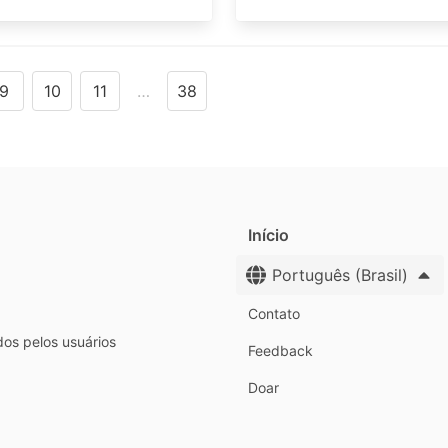
9
10
11
…
38
Início
Português (Brasil)
Contato
dos pelos usuários
Feedback
Doar