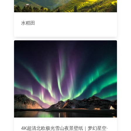
水稻田
4K超清北欧极光雪山夜景壁纸｜梦幻星空·