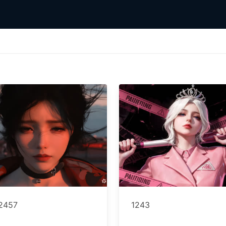
2457
1243