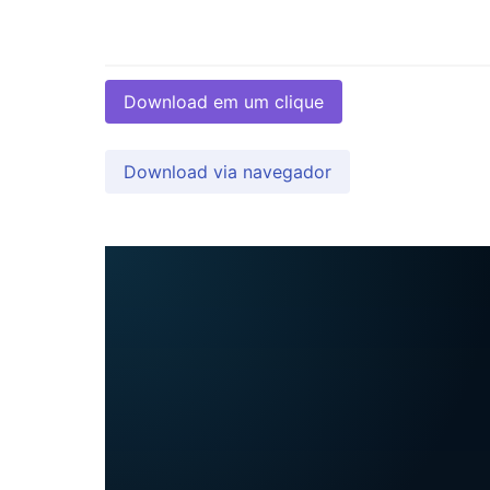
Download em um clique
Download via navegador