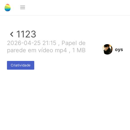
1123
2026-04-25 21:15 , Papel de
oys
parede em vídeo mp4 , 1 MB
Criatividade