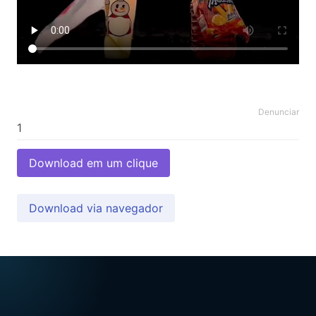
Denunciar
Download em um clique
Download via navegador