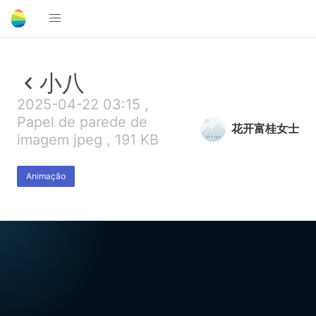
小八
2025-04-22 03:15 ,
Papel de parede de
花开富桂女士
imagem jpeg , 191 KB
Animação