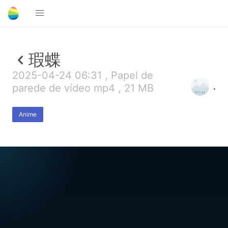
瑕蝶
2025-04-24 06:31 , Papel de
.
parede de vídeo mp4 , 21 MB
Anime