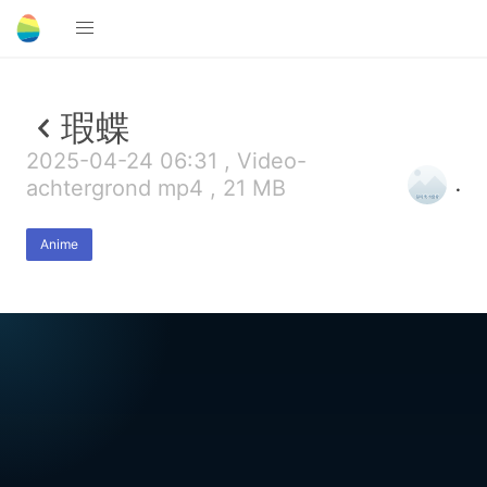
瑕蝶
2025-04-24 06:31 , Video-
.
achtergrond mp4 , 21 MB
Anime