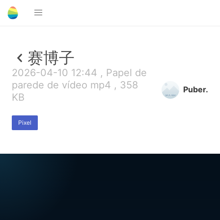
赛博子
2026-04-10 12:44 , Papel de
parede de vídeo mp4 , 358
Puber.
KB
Pixel