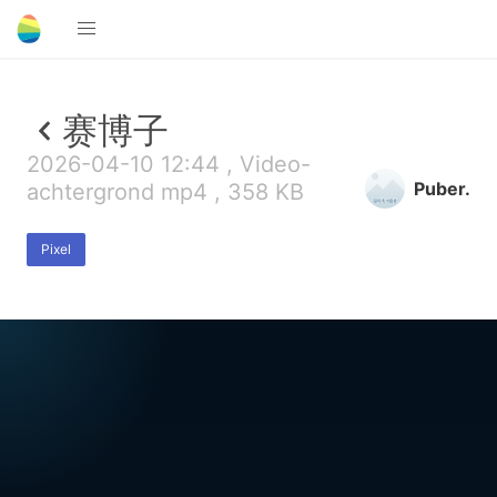
赛博子
2026-04-10 12:44 , Video-
Puber.
achtergrond mp4 , 358 KB
Pixel