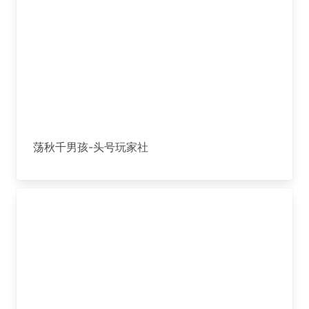
荡秋千男孩-头号玩家社