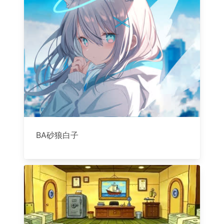
BA砂狼白子