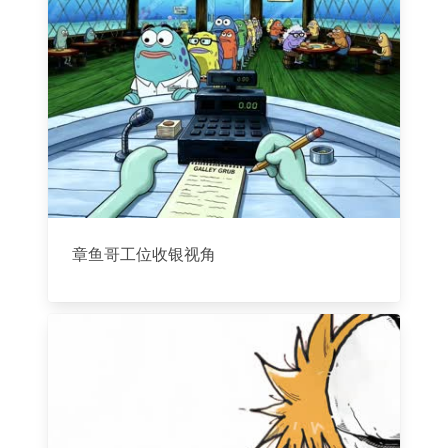
章鱼哥工位收银视角