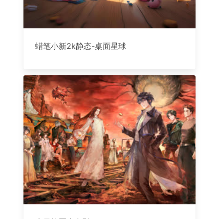
蜡笔小新2k静态-桌面星球