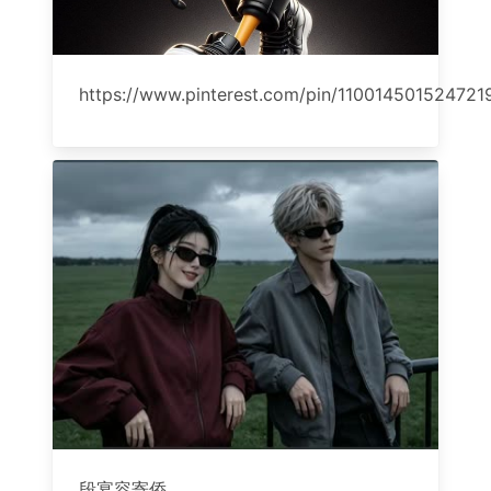
https://www.pinterest.com/pin/110014501524721
段宴容寄侨