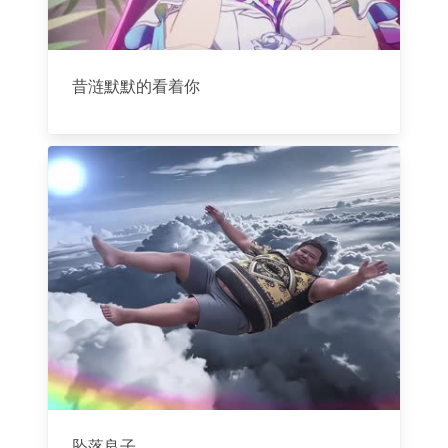
昔涟默默的看着你
坠落良子