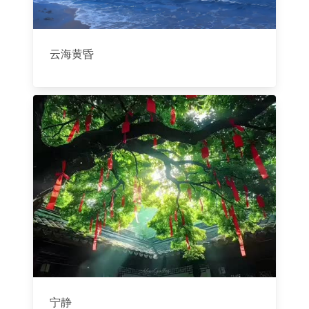
云海黄昏
宁静