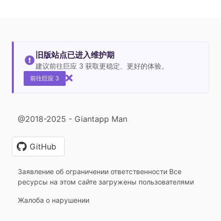
旧版站点已进入维护期
建议前往巨应 3 获取更稳定、更好的体验。
前往巨应 3
@2018-2025 - Giantapp Man
GitHub
Заявление об ограничении ответственности Все
ресурсы на этом сайте загружены пользователями
Жалоба о нарушении