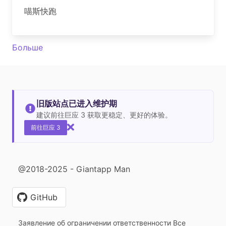
喵斯快跑
Больше
旧版站点已进入维护期
建议前往巨应 3 获取更稳定、更好的体验。
前往巨应 3
@2018-2025 - Giantapp Man
GitHub
Заявление об ограничении ответственности Все