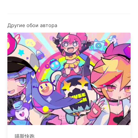
Другие обои автора
喵斯快跑