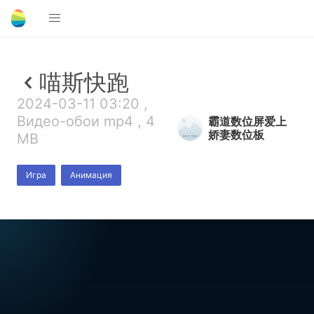
喵斯快跑
2024-03-11 03:20 ,
Видео-обои mp4 , 4
霸道数位屏爱上
娇妻数位板
MB
Игра
Анимация