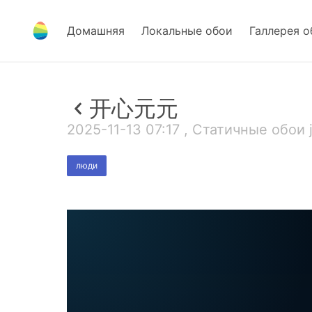
Домашняя
Локальные обои
Галлерея о
开心元元
2025-11-13 07:17 , Статичные обои 
люди