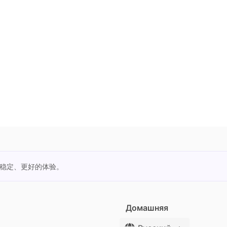
更稳定、更好的体验。
Домашняя