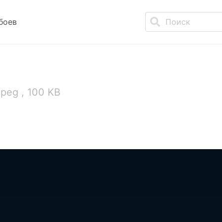
боев
jpeg , 100 KB