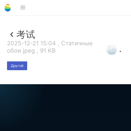
考试
2025-12-21 15:04 , Статичные
。
обои jpeg , 91 KB
Другой