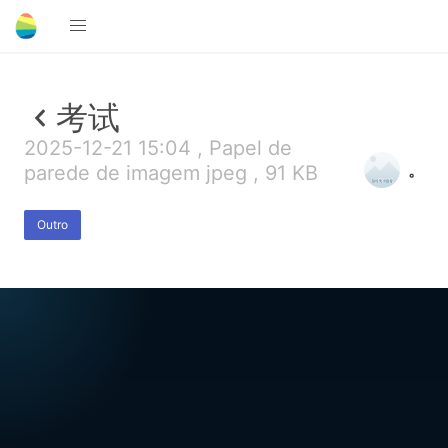
考试
2025-12-21 15:04 , Papel de
。
parede de imagem jpeg , 91 KB
Outro