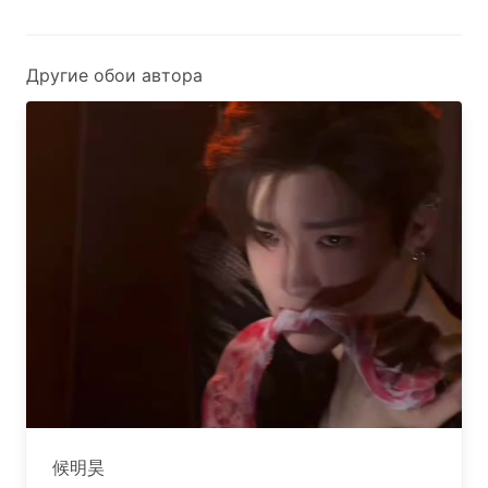
Другие обои автора
候明昊