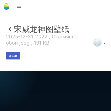
宋威龙神图壁纸
2025-12-31 12:22 , Статичные
.
обои jpeg , 191 KB
люди