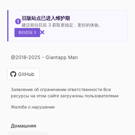
旧版站点已进入维护期
建议前往巨应 3 获取更稳定、更好的体验。
前往巨应 3
@2018-2025 - Giantapp Man
GitHub
Заявление об ограничении ответственности Все
ресурсы на этом сайте загружены пользователями
Жалоба о нарушении
Домашняя