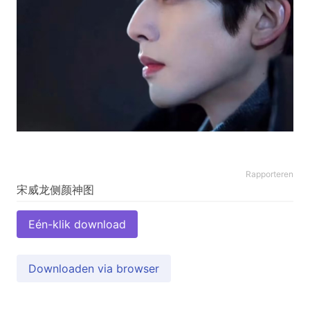
Rapporteren
Eén-klik download
Downloaden via browser