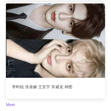
李昀锐 张凌赫 王安宇 宋威龙 神图
Meer