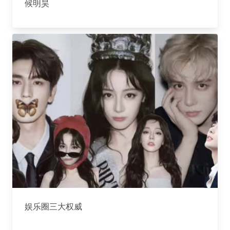
候明昊
娱乐圈三大权威