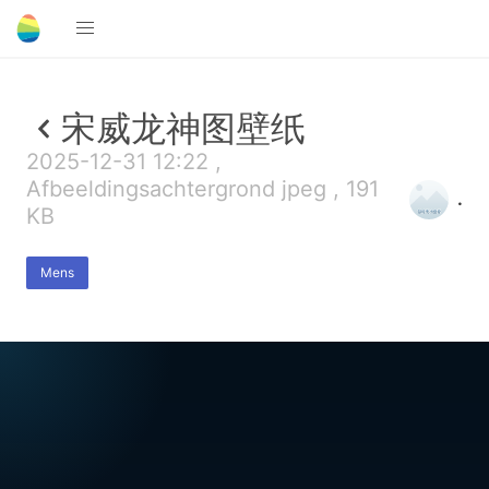
宋威龙神图壁纸
2025-12-31 12:22 ,
Afbeeldingsachtergrond jpeg , 191
.
KB
Mens