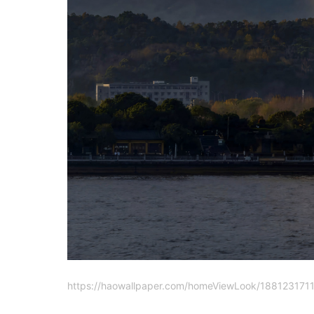
https://haowallpaper.com/homeViewLook/188123171