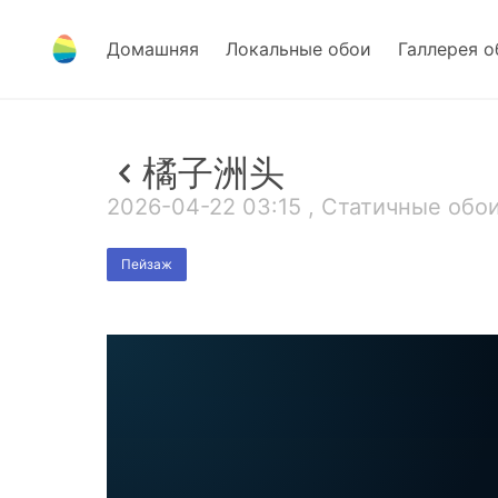
Домашняя
Локальные обои
Галлерея о
橘子洲头
2026-04-22 03:15 , Статичные обои
Пейзаж