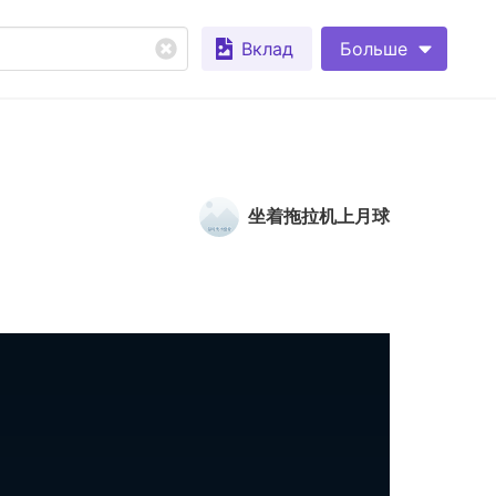
Вклад
Больше
坐着拖拉机上月球