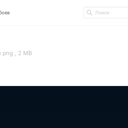
боев
 png , 2 MB