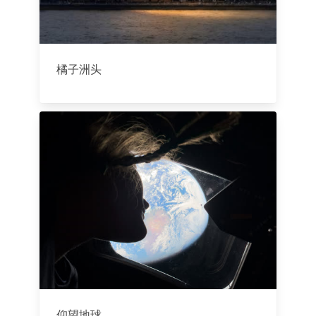
橘子洲头
仰望地球