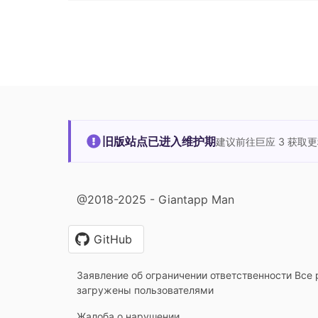
旧版站点已进入维护期
建议前往巨应 3 获取
@2018-2025 - Giantapp Man
GitHub
Заявление об ограничении ответственности Все 
загружены пользователями
Жалоба о нарушении