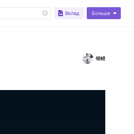
Вклад
Больше
锦鲤