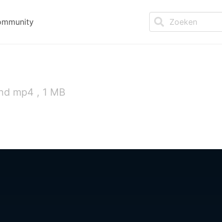
ommunity
nd mp4 , 1 MB