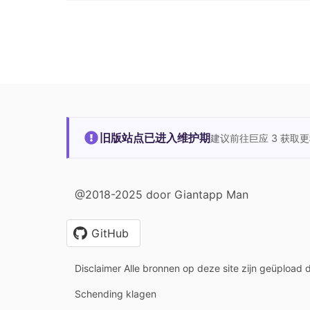
旧版站点已进入维护期
建议前往巨应 3 获取
@2018-2025 door Giantapp Man
GitHub
Disclaimer Alle bronnen op deze site zijn geüpload 
Schending klagen