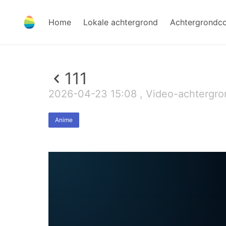
Home
Lokale achtergrond
Achtergrondc
111
2026-04-23 15:08 , Video-achtergro
Anime