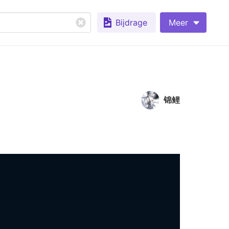
Bijdrage
Meer
锦鲤