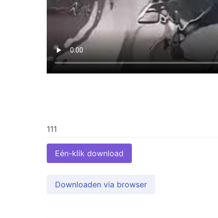
Eén-klik download
Downloaden via browser