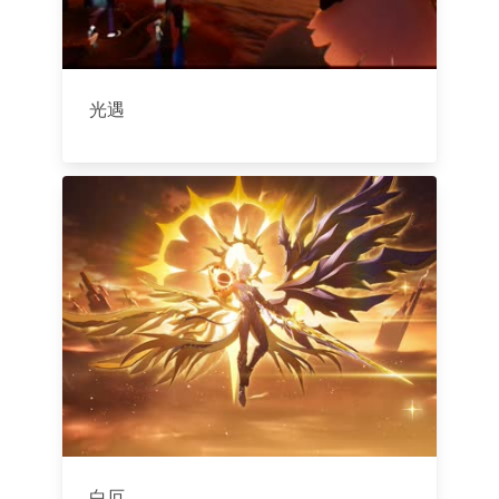
光遇
白厄