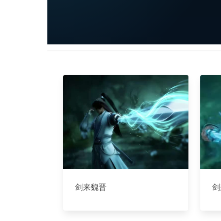
剑来魏晋
剑