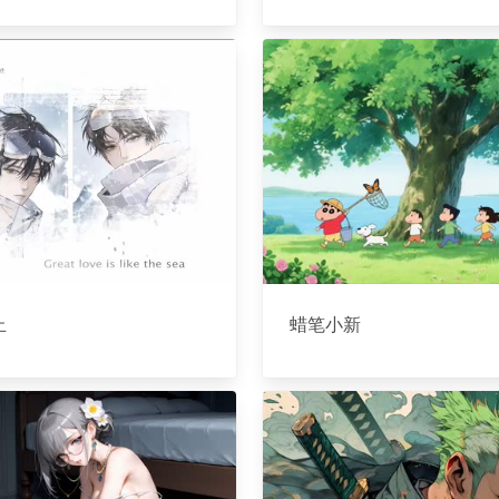
止
蜡笔小新