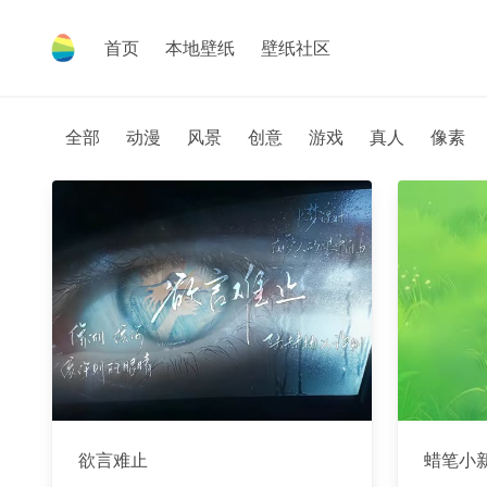
首页
本地壁纸
壁纸社区
全部
动漫
风景
创意
游戏
真人
像素
欲言难止
蜡笔小