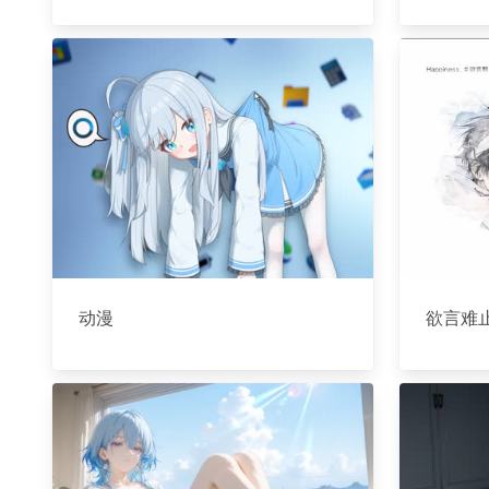
动漫
欲言难