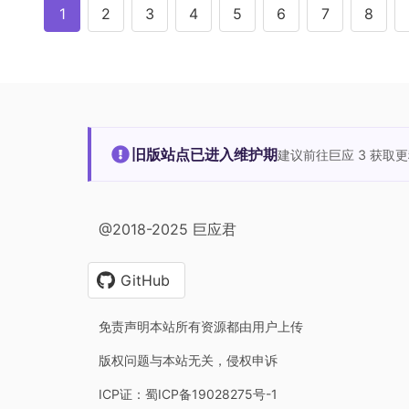
1
2
3
4
5
6
7
8
旧版站点已进入维护期
建议前往巨应 3 获取
@2018-2025 巨应君
GitHub
免责声明本站所有资源都由用户上传
版权问题与本站无关，侵权申诉
ICP证：蜀ICP备19028275号-1