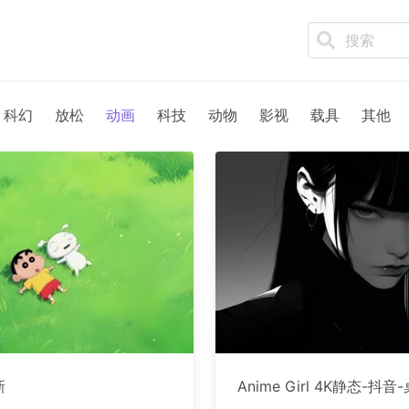
科幻
放松
动画
科技
动物
影视
载具
其他
新
Anime Girl 4K静态-抖