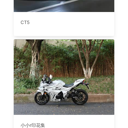
CT5
小小r印花集