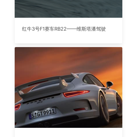
红牛3号F1赛车RB22——维斯塔潘驾驶