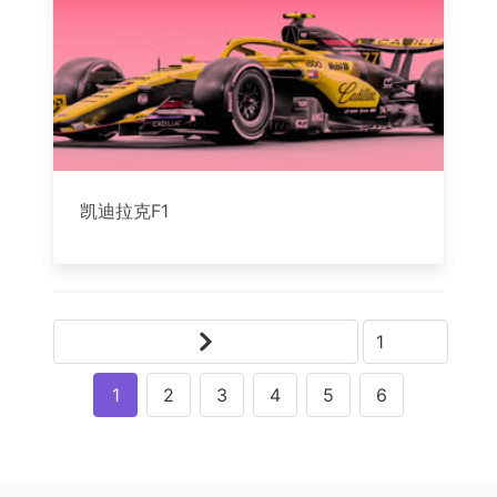
凯迪拉克F1
1
2
3
4
5
6