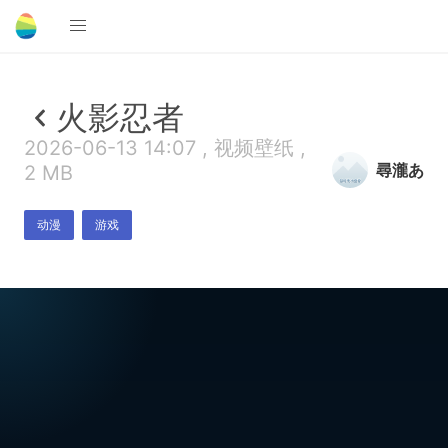
火影忍者
2026-06-13 14:07 , 视频壁纸 ,
尋瀧あ
2 MB
动漫
游戏