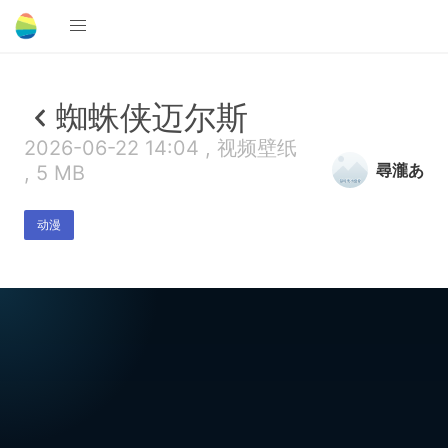
蜘蛛侠迈尔斯
2026-06-22 14:04 , 视频壁纸
尋瀧あ
, 5 MB
动漫