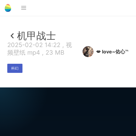
机甲战士
2025-02-02 14:22 , 视
💋 love~佑心℡
频壁纸 mp4 , 23 MB
科幻