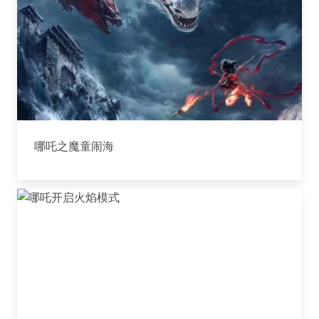
哪吒之魔童闹海